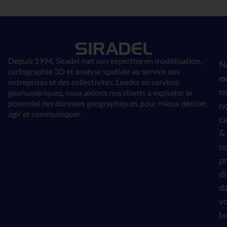
Depuis 1994, Siradel met son expertise en modélisation,
N
cartographie 3D et analyse spatiale au service des
ex
entreprises et des collectivités. Leader en services
n
géonumériques, nous aidons nos clients à exploiter le
potentiel des données géographiques pour mieux décider,
n
agir et communiquer.
ca
&
n
pr
d
d
v
b